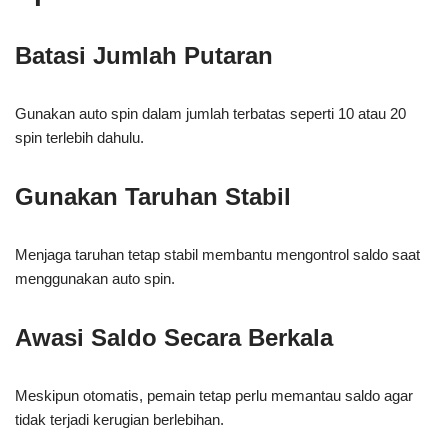
Batasi Jumlah Putaran
Gunakan auto spin dalam jumlah terbatas seperti 10 atau 20
spin terlebih dahulu.
Gunakan Taruhan Stabil
Menjaga taruhan tetap stabil membantu mengontrol saldo saat
menggunakan auto spin.
Awasi Saldo Secara Berkala
Meskipun otomatis, pemain tetap perlu memantau saldo agar
tidak terjadi kerugian berlebihan.