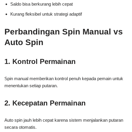
Saldo bisa berkurang lebih cepat
Kurang fleksibel untuk strategi adaptif
Perbandingan Spin Manual vs
Auto Spin
1. Kontrol Permainan
Spin manual memberikan kontrol penuh kepada pemain untuk
menentukan setiap putaran.
2. Kecepatan Permainan
Auto spin jauh lebih cepat karena sistem menjalankan putaran
secara otomatis.