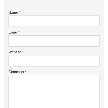
Name
*
Email
*
Website
Comment
*